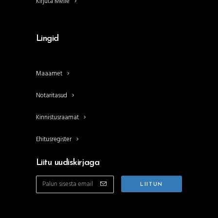
Kirjuta Meile
Lingid
Maaamet
Notaritasud
Kinnistusraamat
Ehitusregister
Liitu uudiskirjaga
Jälgi meid sotsiaalmeedias: